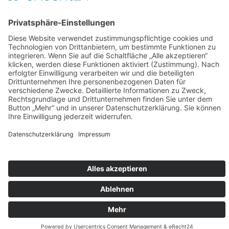
Rodensteiner Str. 36
64407 Fränkisch-Crumbach
0178 8893538
Öffnungszeiten
Termine nur nach Vereinbarung.
Am Besten einfach anrufen oder das Kontaktformular ausfüllen. Wir
melden uns dann zeitnah bei Ihnen.
© Motorrd Scheune Odenwald
Impressum
Datenschutz
Page load link
Telefon
E-Mail
Google Maps
Nach
oben