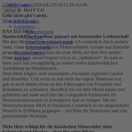
Zum
Home
kid-admin
2026-04-23T10:12:28+02:00
Inhalt
UNSER MOTTO
MENU
springen
Geht nicht gibt’s nicht.
Warum ist das so?
MOS System
Leistungen
DAS IST MOS
Instandsetzung
Handwerkliche Exzellenz gepaart mit brennender Leidenschaft
Drehteile
Mit dem Motorradvirus infiziert wurde ich vermutlich durch meinen
Oberflächenvorbereitung
Vater, einen leidenschaftlichen Motorradfahrer. Gerade mal fünfzehn
Schmierstoffe
geworden stand auch schon das erste Mofa auf dem Hof meiner
Kundenstimmen
Eltern und kurz darauf begann ich es zu „optimieren“. So kam es
Kontakt
dann auch fast zwangsläufig zu meiner ersten handwerklichen
Ausbildung im Metallbereich.
Dem Mofa folgten viele motorisierte Zweiräder jeglicher Couleur
und Hersteller. Und wenn es mal nicht das eigene Motorrad war,
gab es auch immer etwas an den Fahrzeugen von Freunden und
Bekannten zu schrauben. Beruflich bin ich dem Metall immer treu
geblieben und hatte auch hier die Gelegenheit Kleinserien für
Motorradenthusiasten zu konzipieren und zu fertigen. Mit der
Motorradscheune MOS in Fränkisch-Crumbach ist ein langersehnter
Wunsch in Erfüllung gegangen – viel Platz für Motorräder und eine
professionelle Werkstatt.
Mein Herz schlägt für die klassischen Motorräder ohne
Fahrmodi und Display – eben für echte Bikes!